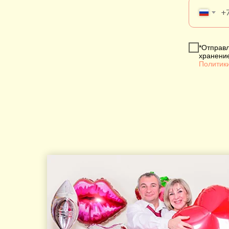
+
*Отправл
хранени
Политик