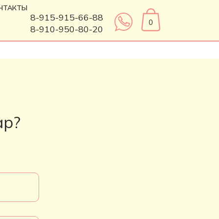
НТАКТЫ
8-915-915-66-88
0
8-910-950-80-20
ар?