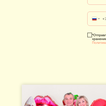
+
*Отправл
хранени
Политик