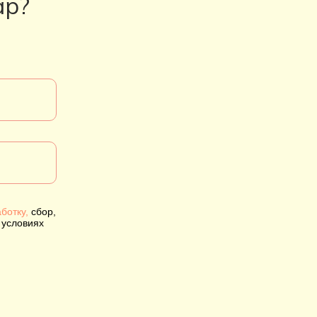
ар?
ботку,
сбор,
 условиях