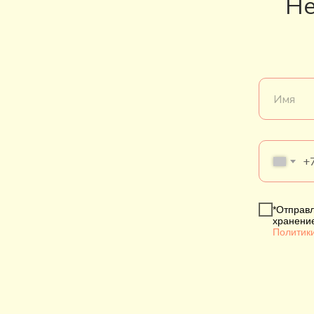
Не
+
*Отправл
хранени
Политик