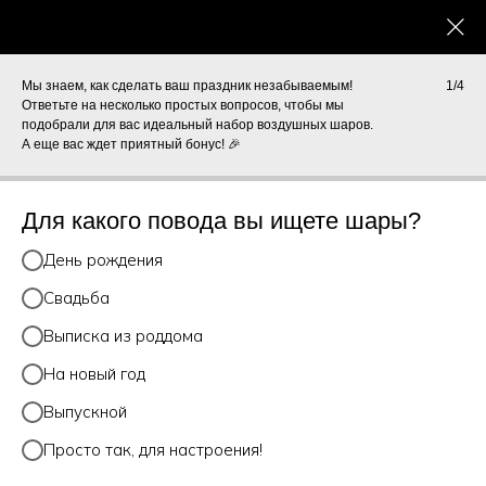
КАТАЛОГ
0
Для мальчиков
Мы знаем, как сделать ваш праздник незабываемым!
1/4
Ответьте на несколько простых вопросов, чтобы мы
подобрали для вас идеальный набор воздушных шаров.
А еще вас ждет приятный бонус! 🎉
Не смогли найти
нужный товар?
Для какого повода вы ищете шары?
Оставьте заявку и мы поможем
подобрать вам композицию
День рождения
Свадьба
Выписка из роддома
На новый год
Выпускной
+7
Просто так, для настроения!