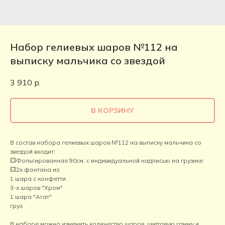
Набор гелиевых шаров №112 на
выписку мальчика со звездой
3 910
р.
В КОРЗИНУ
В состав набора гелиевых шаров №112 на выписку мальчика со
звездой входит:
💥Фольгированная 90см. с индивидуальной надписью на грузике
💥2х фонтана из:
1 шара с конфетти
3-х шаров "Хром"
1 шара "Агат"
груз
В наборе можно изменить количество шаров, цветовую гамму и