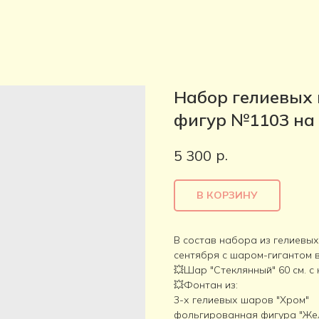
Набор гелиевых
фигур №1103 на 
р.
5 300
В КОРЗИНУ
В состав набора из гелиевы
сентября с шаром-гигантом в
💥Шар "Стеклянный" 60 см. с
💥Фонтан из:
3-х гелиевых шаров "Хром"
фольгированная фигура "Жел