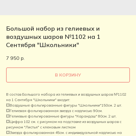
Большой набор из гелиевых и
воздушных шаров №1102 на 1
Сентября "Школьники"
7 950
р.
В КОРЗИНУ
В состав Большого набора из гелиевых и воздушных шаров №1102
на 1 Сентября "Школьники" входит:
💥Воздушные фольгированные фигуры "Школьники"150см. 2 шт.
💥Гелиевая фольгированная звезда с надписью 90см.
💥Гелиевые фольгированные фигуры "Карандаш" 80см. 2 шт.
💥Цифра 102 см. с рисунком на подставке из воздушных шаров с
рисунком "Листья" с кленовым листком
💥Звезда фольгированная 45см. с индивидуальной надписью на