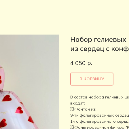
Набор гелиевых
из сердец с кон
р.
4 050
В КОРЗИНУ
В состав набора гелиевых ш
входит:
💥Фонтан из:
9-ти фольгированных сердец
1-го фольгированного сердц
💥Фольгированная фигура "К