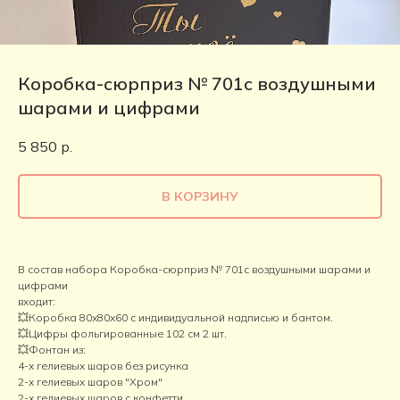
Коробка-сюрприз № 701с воздушными
шарами и цифрами
5 850
р.
В КОРЗИНУ
В состав набора Коробка-сюрприз № 701с воздушными шарами и
цифрами
входит:
💥Коробка 80х80х60 с индивидуальной надписью и бантом.
💥Цифры фольгированные 102 см 2 шт.
💥Фонтан из:
4-х гелиевых шаров без рисунка
2-х гелиевых шаров "Хром"
2-х гелиевых шаров с конфетти