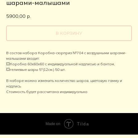
шарами-малышами
5900,00
р.
В КОРЗИНУ
В состав набора Коробка-сюрприз №704 с воздушными шарами-
малышами входит:
💥Коробка 60х60х60 с индивидуальной надписью и бантом,
💥гелиевые шары 5"(12см.) 50 шт.
В наборе можно изменить количество шаров, цветовую гамму и
надпись
Стоимость будет рассчитана индивидуально
Tilda
Made on