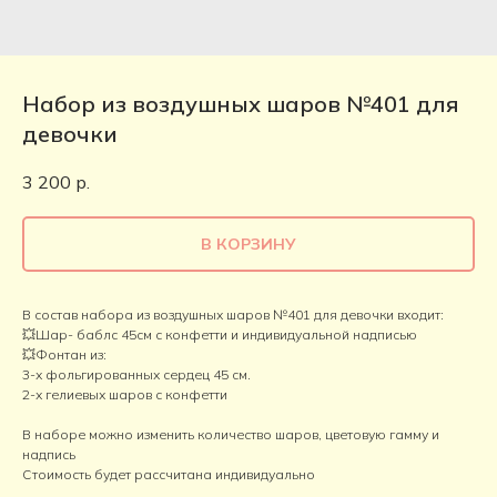
Набор из воздушных шаров №401 для
девочки
3 200
р.
В КОРЗИНУ
В состав набора из воздушных шаров №401 для девочки входит:
💥Шар- баблс 45см с конфетти и индивидуальной надписью
💥Фонтан из:
3-х фольгированных сердец 45 см.
2-х гелиевых шаров с конфетти
В наборе можно изменить количество шаров, цветовую гамму и
надпись
Стоимость будет рассчитана индивидуально